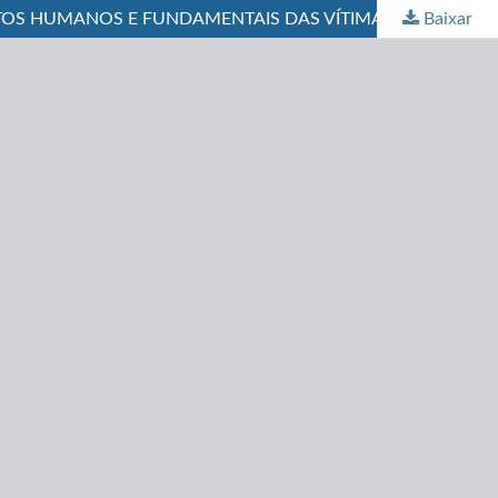
Baixar
CRIMINALINDADE DIGITAL E VULNERABILIDADE SOCIAL: O PAPEL DO DIREITO PENAL NA EFETIVAÇÃO DOS DIREITOS HUMANOS E FUNDAMENTAIS DAS VÍTIMAS DE FRAUDES ONLINE