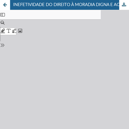
INEFETIVIDADE DO DIREITO À MORADIA DIGNA E AO MEIO AMBIENTE ECOLOGICAMENTE EQUILIBRADO COMO REFLEXO DO RACISMO AMBIENTAL: UM ESTUDO DE CASO SOBRE O LIXÃO DE ITABERABA/BA