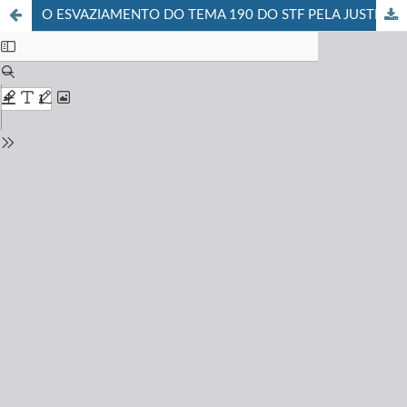
O ESVAZIAMENTO DO TEMA 190 DO STF PELA JUSTIÇA DO TRABALHO: UMA ANÁLISE A PARTIR DOS CASOS BANESPA