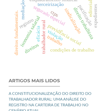
editorial
mediação
terceirização
pacificação
expedientes
segurado especial
direito trabalhista
sindicalização
ctps
direitos fundamentais.
isonomia salarial
registro
trabalhador rural
previdÊncia social
eficácia
violação
trabalho
direitos
condições de trabalho
ARTIGOS MAIS LIDOS
A CONSTITUCIONALIZAÇÃO DO DIREITO DO
TRABALHADOR RURAL: UMA ANÁLISE DO
REGISTRO NA CARTEIRA DE TRABALHO NO
CENÁRIO ATUAL