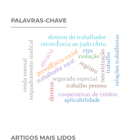
PALAVRAS-CHAVE
direitos do trabalhador
relações trabalhistas
enquadramento sindical
recorrÊncia ao judiciÁrio
ctps
previdÊncia social
eficácia
terceirização
trabalho
violação
trabalhador rural
renda mensal
registro
segurado especial
direitos
trabalho penoso
cooperativas de crédito
aplicabilidade
ARTIGOS MAIS LIDOS