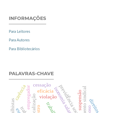
INFORMAÇÕES
Para Leitores
Para Autores
Para Bibliotecários
PALAVRAS-CHAVE
cessação
previdÊncia social
carência
empregador
isonomia salarial
enquadramento sindical
eficácia
suspensão
sindicalização
violação
direitos
registro