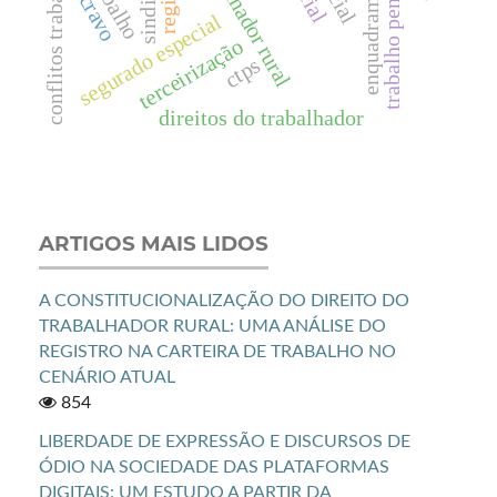
conflitos trabalhistas
trabalhador rural
trabalho
trabalho penoso
escravo
segurado especial
terceirização
ctps
direitos do trabalhador
ARTIGOS MAIS LIDOS
A CONSTITUCIONALIZAÇÃO DO DIREITO DO
TRABALHADOR RURAL: UMA ANÁLISE DO
REGISTRO NA CARTEIRA DE TRABALHO NO
CENÁRIO ATUAL
854
LIBERDADE DE EXPRESSÃO E DISCURSOS DE
ÓDIO NA SOCIEDADE DAS PLATAFORMAS
DIGITAIS: UM ESTUDO A PARTIR DA