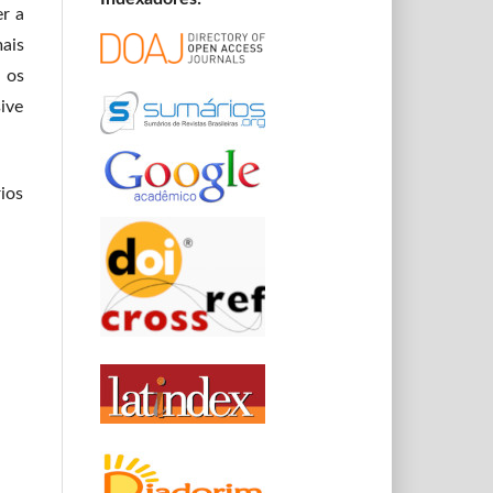
er a
ais
 os
sive
ios