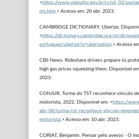
<
https://www.planalto.gov.br/ccivil_03/porta
ms.htm
.> Acesso em: 20 abr. 2023.
CAMBRIDGE DICTIONARY. Uberize. Disponív
<
https://dictionary.cambridge.org/pt/dicionari
portugues/uberize?q=uberization
.> Acesso em
CBS News. Rideshare drivers prepare to prote
high gas prices squeezing them. Disponível em
2023.
CONJUR. Turma do TST reconhece vínculo de
motorista, 2022. Disponível em: <
https://www
abr-08/turma-tst-reconhece-vinculo-emprego
motorista
.> Acesso em: 10 abr. 2023.
CORIAT, Benjamin. Pensar pelo avesso - O mo