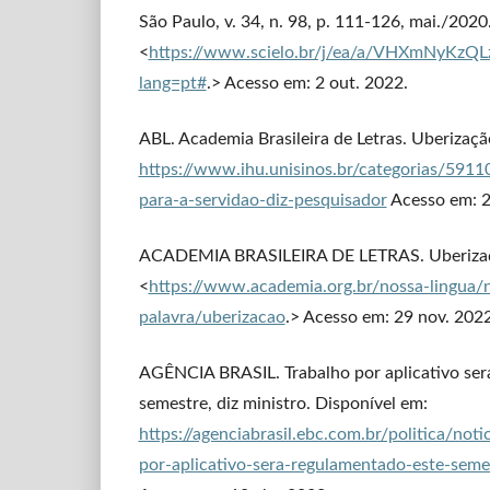
São Paulo, v. 34, n. 98, p. 111-126, mai./2020
<
https://www.scielo.br/j/ea/a/VHXmNyK
lang=pt#
.> Acesso em: 2 out. 2022.
ABL. Academia Brasileira de Letras. Uberizaçã
https://www.ihu.unisinos.br/categorias/5911
para-a-servidao-diz-pesquisador
Acesso em: 2
ACADEMIA BRASILEIRA DE LETRAS. Uberizaçã
<
https://www.academia.org.br/nossa-lingua/
palavra/uberizacao
.> Acesso em: 29 nov. 2022
AGÊNCIA BRASIL. Trabalho por aplicativo ser
semestre, diz ministro. Disponível em:
https://agenciabrasil.ebc.com.br/politica/not
por-aplicativo-sera-regulamentado-este-semes