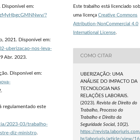
. Disponível em:
Este trabalho está licenciado so
zQLzMyHbgcGMNNwv/?
uma licença
Creative Commons
Attribution-NonCommercial 4.0
International License
.
o, 2021. Disponível em:
02-uberizacao-nos-leva-
COMO CITAR
9 Abr. 2023.
o. Disponível em:
UBERIZAÇÃO: UMA
ANÁLISE DO IMPACTO DA
nova-
TECNOLOGIA NAS
.
RELAÇÕES LABORAIS.
(2023).
Revista de Direito do
á regulamentado este
Trabalho, Processo do
Trabalho e Direito da
icia/2023-03/trabalho-
Seguridade Social
,
10
(2).
https://revista.laborjuris.com
tre-diz-ministro
.
br/laborjuris/article/view/16