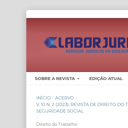
SOBRE A REVISTA
EDIÇÃO ATUAL
INÍCIO
/
ACERVO
/
V. 10 N. 2 (2023): REVISTA DE DIREITO
SEGURIDADE SOCIAL
/
Direito do Trabalho