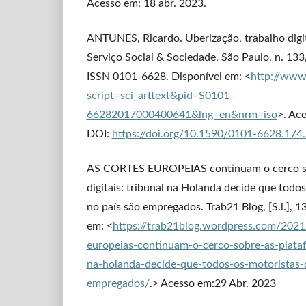
Acesso em: 18 abr. 2023.
ANTUNES, Ricardo. Uberização, trabalho digita
Serviço Social & Sociedade, São Paulo, n. 133
ISSN 0101-6628. Disponível em: <
http://www.
script=sci_arttext&pid=S0101-
66282017000400641&lng=en&nrm=iso
>. Ac
DOI:
https://doi.org/10.1590/0101-6628.174
AS CORTES EUROPEIAS continuam o cerco so
digitais: tribunal na Holanda decide que todo
no país são empregados. Trab21 Blog, [S.l.], 1
em: <
https://trab21blog.wordpress.com/2021
europeias-continuam-o-cerco-sobre-as-platafo
na-holanda-decide-que-todos-os-motoristas-
empregados/
.> Acesso em:29 Abr. 2023