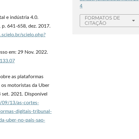
4
l e indústria 4.0.
FORMATOS DE
CITAÇÃO
, p. 641-658, dez. 2017.
scielo.br/scielo.php?
esso em: 29 Nov. 2022.
.133.07
bre as plataformas
s os motoristas da Uber
3 set. 2021. Disponível
/09/13/as-cortes-
rmas-digitais-tribunal-
da-uber-no-pais-sao-