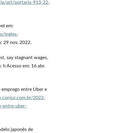
ria/prt/portaria-913-22-
el em:
o/ingles-
: 29 nov. 2022.
st, say stagnant wages,
: h Acesso em: 16 abr.
 emprego entre Uber e
.conjur.com.br/2022-
-entre-uber-
delo japonês de